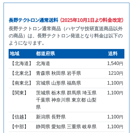
長野テクトロン通常送料
（2025年10月1日より料金改定）
長野テクトロン通常商品（ハヤブサ技研直送商品以外
の商品）は、長野テクトロン発送となり料金は以下の
ようになります。
地域
都道府県
送料
【北海道】
北海道
1,540
円
【北東北】
青森県 秋田県 岩手県
1210
円
【南東北】
宮城県 山形県 福島県
1,100
円
【関東】
茨城県 栃木県 群馬県 埼玉県
1,100
円
千葉県 神奈川県 東京都 山梨
県
【信越】
新潟県 長野県
1,100
円
【中部】
静岡県 愛知県 三重県 岐阜県
1,100
円