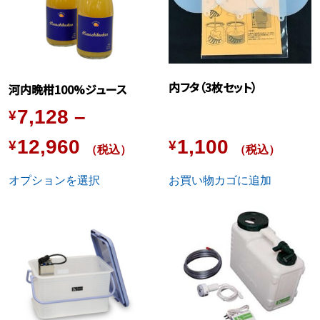
は
複
数
の
内フタ（3枚セット）
バ
河内晩柑100%ジュース
リ
7,128
–
¥
エ
ー
Price
12,960
1,100
¥
¥
（税込）
（税込）
シ
ョ
range:
オプションを選択
お買い物カゴに追加
ン
¥7,128
が
あ
through
り
ま
¥12,960
す。
オ
プ