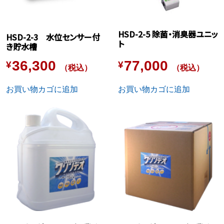
シ
ョ
ン
HSD-2-5 除菌・消臭器ユニッ
HSD-2-3 水位センサー付
は
ト
き貯水槽
商
36,300
77,000
品
¥
¥
（税込）
（税込）
ペ
ー
お買い物カゴに追加
お買い物カゴに追加
ジ
か
ら
選
択
で
き
ま
す