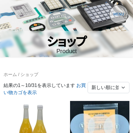
MENU
ショップ
Product
ホーム
/ ショップ
結果の1～10/31を表示しています
お買
い物カゴを表示
こ
の
商
品
に