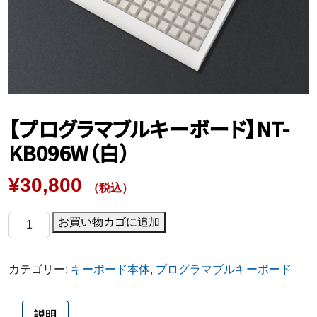
【プログラマブルキーボード】NT-
KB096W（白）
¥
30,800
（税込）
【プ
お買い物カゴに追加
ロ
グ
カテゴリー:
キーボード本体
,
プログラマブルキーボード
ラ
マ
ブ
説明