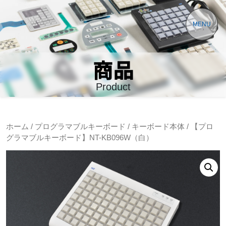
MENU
商品
Product
ホーム
/
プログラマブルキーボード
/
キーボード本体
/ 【プロ
グラマブルキーボード】NT-KB096W（白）