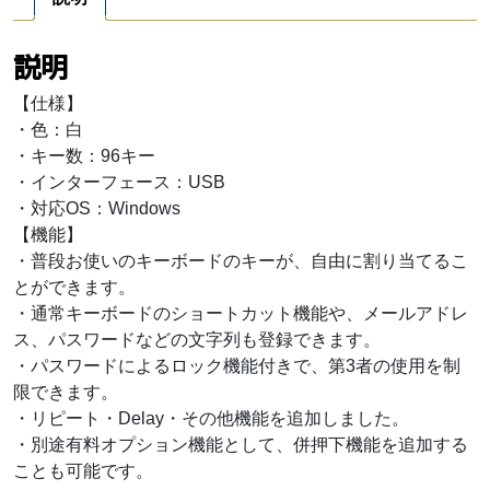
ル
キ
説明
ー
ボ
【仕様】
ー
・色：白
ド】
・キー数：96キー
NT-
・インターフェース：USB
KB096W（白）
・対応OS：Windows
個
【機能】
・普段お使いのキーボードのキーが、自由に割り当てるこ
とができます。
・通常キーボードのショートカット機能や、メールアドレ
ス、パスワードなどの文字列も登録できます。
・パスワードによるロック機能付きで、第3者の使用を制
限できます。
・リピート・Delay・その他機能を追加しました。
・別途有料オプション機能として、併押下機能を追加する
ことも可能です。