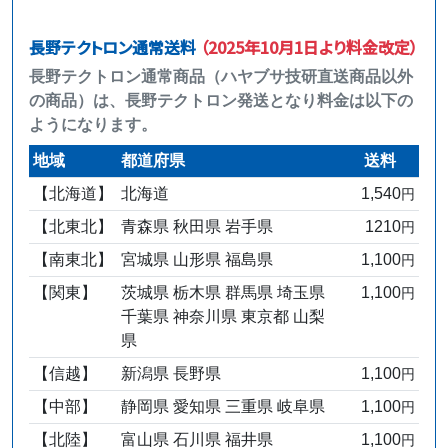
長野テクトロン通常送料
（2025年10月1日より料金改定）
長野テクトロン通常商品（ハヤブサ技研直送商品以外
の商品）は、長野テクトロン発送となり料金は以下の
ようになります。
地域
都道府県
送料
【北海道】
北海道
1,540
円
【北東北】
青森県 秋田県 岩手県
1210
円
【南東北】
宮城県 山形県 福島県
1,100
円
【関東】
茨城県 栃木県 群馬県 埼玉県
1,100
円
千葉県 神奈川県 東京都 山梨
県
【信越】
新潟県 長野県
1,100
円
【中部】
静岡県 愛知県 三重県 岐阜県
1,100
円
【北陸】
富山県 石川県 福井県
1,100
円