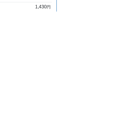
1,430
円
大分県 宮崎
1,540
円
1,870
円