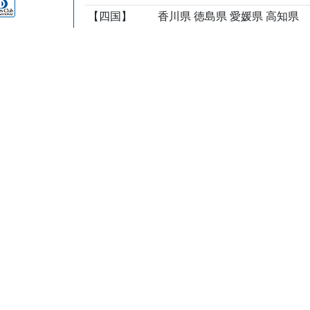
【四国】
香川県 徳島県 愛媛県 高知県
【九州】
福岡県 佐賀県 長崎県 熊本県 
県 鹿児島県
【沖縄】
沖縄県
ただいた
送会社の
ださい。
て
ついて
日の出荷
等は予告
ありま