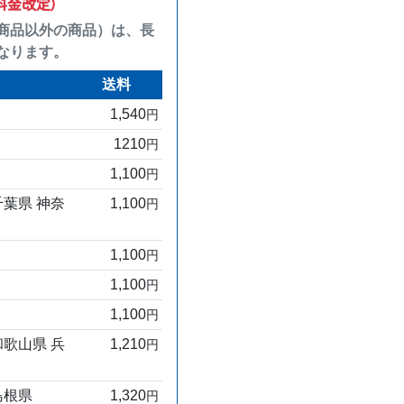
り料金改定）
商品以外の商品）は、長
なります。
送料
1,540
円
1210
円
1,100
円
千葉県 神奈
1,100
円
1,100
円
1,100
円
1,100
円
和歌山県 兵
1,210
円
島根県
1,320
円