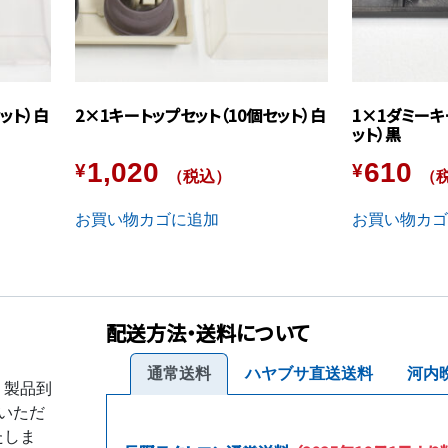
ット）白
2×1キートップセット（10個セット）白
1×1ダミーキ
ット）黒
1,020
610
¥
¥
（税込）
（
お買い物カゴに追加
お買い物カゴ
配送方法・送料について
通常送料
ハヤブサ直送送料
河内
、製品到
いただ
たしま