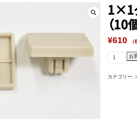
1×
（10
¥
610
（
1×1
お
ダ
ミ
カテゴリー:
ー
キ
ー
ト
ッ
プ
セ
ッ
ト