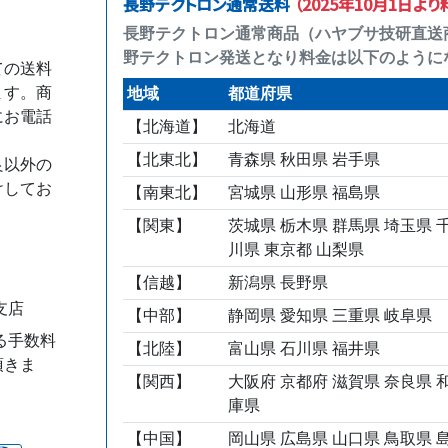
長野テクトロン通常送料
（2025年10月1日よ
長野テクトロン通常商品（ハヤブサ技研直送
野テクトロン発送となり料金は以下のように
ての送料
ます。商
地域
都道府県
にお電話
【北海道】
北海道
【北東北】
青森県 秋田県 岩手県
良以外の
けしてお
【南東北】
宮城県 山形県 福島県
【関東】
茨城県 栃木県 群馬県 埼玉県 
川県 東京都 山梨県
【信越】
新潟県 長野県
支店
【中部】
静岡県 愛知県 三重県 岐阜県
る手数料
【北陸】
富山県 石川県 福井県
頂きま
【関西】
大阪府 京都府 滋賀県 奈良県 
庫県
【中国】
岡山県 広島県 山口県 鳥取県 