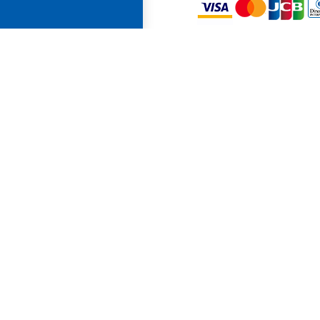
代引き
一律 440円（税込）
※ 商品代引をお選びい
場合、商品到着時に運
方に代金をお支払いく
出荷及び商品につい
出荷・お引き渡し時期に
通常ご注文より５営業
となります。
商品について
商品のデザイン、仕様
なしに変更する場合が
す。