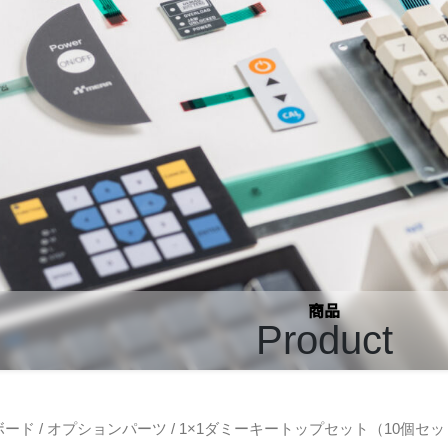
商品
Product
ボード
/
オプションパーツ
/ 1×1ダミーキートップセット（10個セ