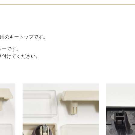
（10
個
セ
ッ
ト）
専用のキートップです。
白
キーです。
個
り付けてください。