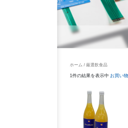
ホーム
/ 厳選飲食品
1件の結果を表示中
お買い
こ
の
商
品
に
は