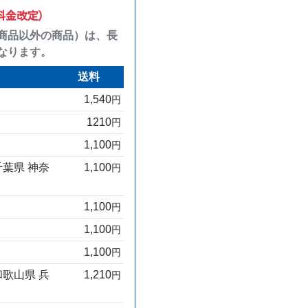
り料金改定）
商品以外の商品）は、長
なります。
送料
1,540
円
1210
円
1,100
円
千葉県 神奈
1,100
円
1,100
円
1,100
円
1,100
円
和歌山県 兵
1,210
円