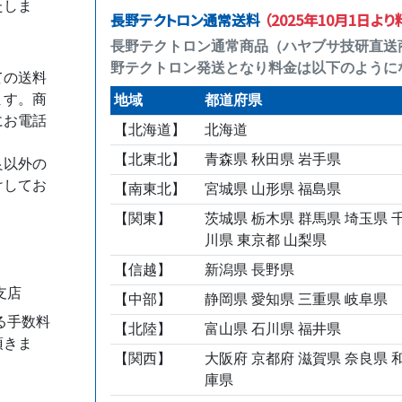
たしま
長野テクトロン通常送料
（2025年10月1日よ
長野テクトロン通常商品（ハヤブサ技研直送
野テクトロン発送となり料金は以下のように
ての送料
ます。商
地域
都道府県
にお電話
【北海道】
北海道
【北東北】
青森県 秋田県 岩手県
良以外の
けしてお
【南東北】
宮城県 山形県 福島県
【関東】
茨城県 栃木県 群馬県 埼玉県 
川県 東京都 山梨県
【信越】
新潟県 長野県
支店
【中部】
静岡県 愛知県 三重県 岐阜県
る手数料
【北陸】
富山県 石川県 福井県
頂きま
【関西】
大阪府 京都府 滋賀県 奈良県 
庫県