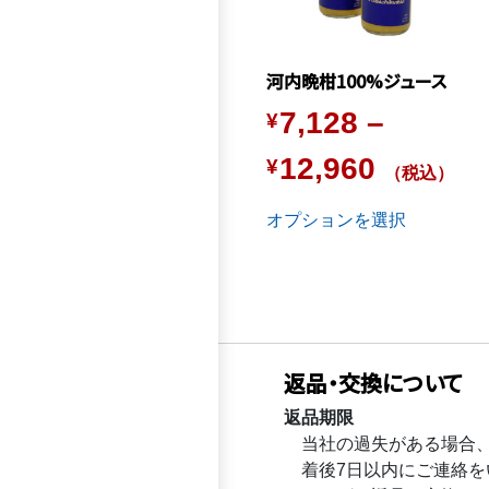
複
数
の
河内晩柑100%ジュース
バ
7,128
–
¥
リ
エ
Price
12,960
¥
ー
（税込）
シ
range:
オプションを選択
ョ
ン
¥7,128
が
through
あ
り
¥12,960
ま
返品・交換について
す。
オ
返品期限
プ
当社の過失がある場合
シ
着後7日以内にご連絡を
ョ