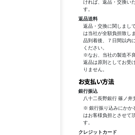
ければ、返品・交換い
ン
す。
は
返品送料
商
返品・交換に関しまし
品
は当社が全額負担致し
ペ
品到着後、７日間以内
ー
ください。
ジ
※なお、当社の製造不
か
返品は原則としてお受
ら
りません。
選
択
お支払い方法
で
銀行振込
き
八十二長野銀行 篠ノ井
ま
す
※ 銀行振り込みにかか
はお客様負担とさせて
す。
クレジットカード